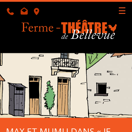
☰
Géolocalisation
MAX ET MUMU DANS « JE