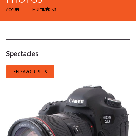
ACCUEIL
MULTIMÉDIAS
Accueil
l'Équipe
Spectacles
l'Agenda
EN SAVOIR PLUS
En
Tournée
Groupes
Contact