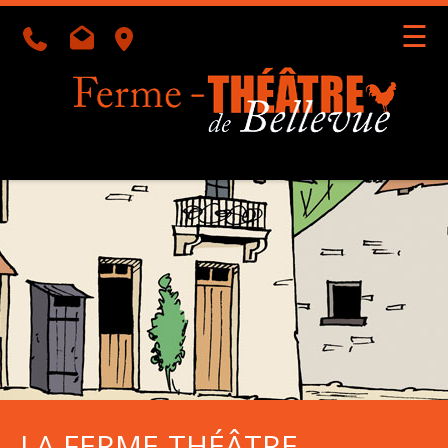
☰
Géolocalisation
LA FERME-THÉÂTRE