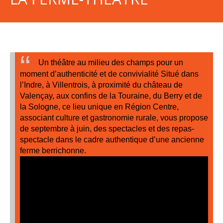
Un théâtre au milieu des champs pour un
moment d’authenticité et de convivialité
Situé dans
l’Indre, à Villentrois, à proximité du château de
Valençay, aux confins de la Touraine, du Berry et de
Accueil
la Sologne, ce lieu unique en Région Centre,
associant culture et gastronomie rurale, vous propose
de septembre à juin, des spectacles et des repas-
l'Équipe
spectacle dans le cadre authentique d’une ancienne
ferme berrichonne.
l'Agenda
En
Tournée