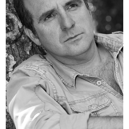
l'Équipe
l'Agenda
En
Tournée
Groupes
Contact
Appelez-