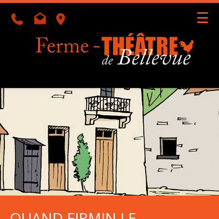
☰
Géolocalisation
Accueil
l'Équipe
l'Agenda
QUAND FIRMIN LE