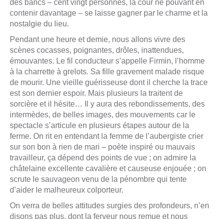
des bancs – cent vingt personnes, la cour ne pouvant en
contenir davantage – se laisse gagner par le charme et la
nostalgie du lieu.
Pendant une heure et demie, nous allons vivre des
scènes cocasses, poignantes, drôles, inattendues,
émouvantes. Le fil conducteur s’appelle Firmin, l’homme
à la charrette à grelots. Sa fille gravement malade risque
de mourir. Une vieille guérisseuse dont il cherche la trace
est son dernier espoir. Mais plusieurs la traitent de
sorcière et il hésite… Il y aura des rebondissements, des
intermèdes, de belles images, des mouvements car le
spectacle s’articule en plusieurs étapes autour de la
ferme. On rit en entendant la femme de l’aubergiste crier
sur son bon à rien de mari – poète inspiré ou mauvais
travailleur, ça dépend des points de vue ; on admire la
châtelaine excellente cavalière et causeuse enjouée ; on
scrute le sauvageon venu de la pénombre qui tente
d’aider le malheureux colporteur.
On verra de belles attitudes surgies des profondeurs, n’en
disons pas plus, dont la ferveur nous remue et nous