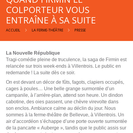
En
COLPORTEUR VOUS
Tournée
ENTRAÎNE À SA SUITE
Groupes
ACCUEIL
LA FERME-THÉÂTRE
PRESSE
Contact
La Nouvelle République
Tragi-comédie pleine de truculence, la saga de Firmin est
relancée sur trois week-ends à Villentrois. Le public en
redemande ! La suite dès ce soir.
Appelez-
On est devant un décor de fûts, fagots, clapiers occupés,
nous
cages à poules… Une belle grange surmontée d’un
campanile, à l’arrière-plan, attend son heure. Un dindon
cabotine, des oies passent, une chèvre virevolte dans
son enclos. Ambiance calme au déclin du jour. Nous
sommes à la ferme-théâtre de Bellevue, à Villentrois. Un
air d’accordéon s’échappe d’une porte ouverte surmontée
de la pancarte « Auberge », tandis que le public assis sur