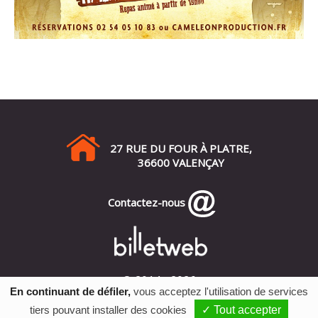
27 RUE DU FOUR À PLATRE,
36600 VALENÇAY
Contactez-nous
© 2014 - 2026
En continuant de défiler,
vous acceptez l'utilisation de services
Mentions Légales
•
tiers pouvant installer des cookies
✓ Tout accepter
Vie Privée
•