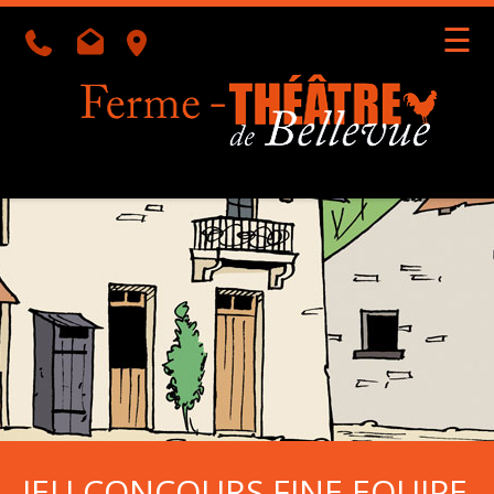
☰
Géolocalisation
Accueil
l'Équipe
l'Agenda
En
Tournée
JEU CONCOURS FINE EQUIPE