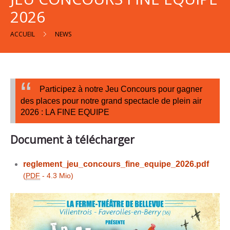
2026
Groupes
ACCUEIL
NEWS
Contact
Participez à notre Jeu Concours pour gagner
des places pour notre grand spectacle de plein air
Appelez-
2026 : LA FINE EQUIPE
nous
Document à télécharger
reglement_jeu_concours_fine_equipe_2026.pdf
(
PDF
-
4.3 Mio
)