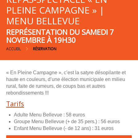
PLEINE CAMPAGNE » |
En
Tournée
MENU BELLEVUE
REPRÉSENTATION DU SAMEDI 7
Groupes
NOVEMBRE À 19H30
ACCUEIL
RÉSERVATION
Contact
« En Pleine Campagne », c’est la satyre désopilante et
haute en couleurs, d’une élection municipale en milieu
rural, faite de rumeurs, de coups bas et autres
Appelez-
rebondissements !!!
nous
Tarifs
Adulte Menu Bellevue : 58 euros
Groupe Menu Bellevue (+ de 35 pers.) : 56 euros
Enfant Menu Bellevue (- de 12 ans) : 31 euros