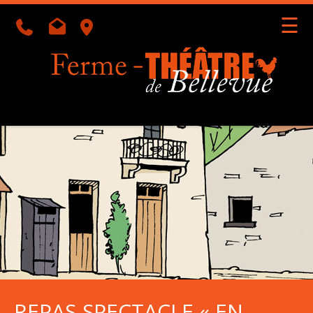
☰
Géolocalisation
Accueil
l'Équipe
l'Agenda
REPAS-SPECTACLE « EN